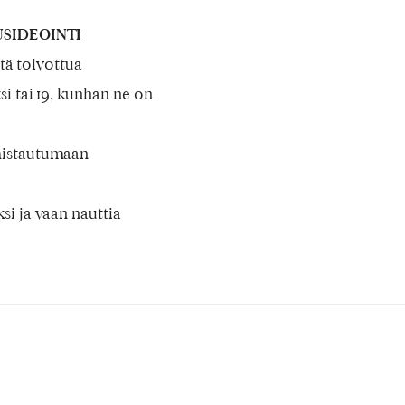
SIDEOINTI
itä toivottua
i tai 19, kunhan ne on
lmistautumaan
si ja vaan nauttia