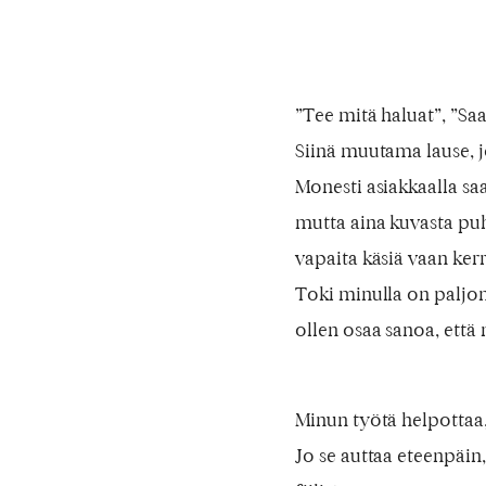
”Tee mitä haluat”, ”Saa
Siinä muutama lause, j
Monesti asiakkaalla saa
mutta aina kuvasta pu
vapaita käsiä vaan ker
Toki minulla on paljon 
ollen osaa sanoa, että 
Minun työtä helpottaa,
Jo se auttaa eteenpäin,