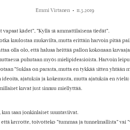
Emmi Virtanen
11.3.2019
t vapaat kädet”, ”Kyllä sä ammattilaisena tiedät”.
otka kuulostaa mukavilta, mutta erittäin harvoin pitää pai
ttaa olla olo, että haluaa heittää pallon kokonaan kuvaajal
huttaessa puhutaan myös mielipideasioista. Harvoin leipu
rotaan ”Suklaa on parasta, mutta en tykkää sitten yhtään m
ideoita, ajatuksia ja kokemusta, mutta ajatuksia en (vielä
millaiset kuvat just sinnuu miellyttää.
 kun saan jonkinlaiset suuntaviivat.
 että kerrotte, toivotteko ”tummaa ja tunnelmallista” vai ”