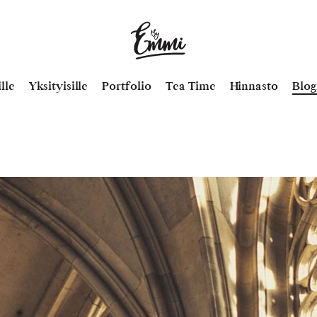
By
Emmi
–
lle
Yksityisille
Portfolio
Tea Time
Hinnasto
Blog
Emmi
Virtanen