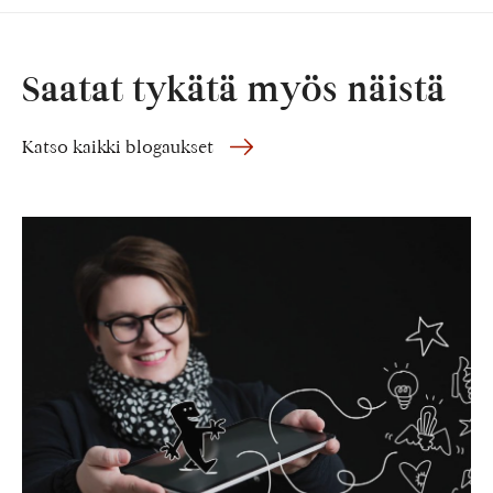
Saatat tykätä myös näistä
Katso kaikki blogaukset
Yrityskuvaus
–
Redanredan
Oy