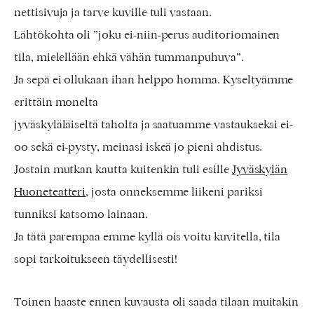
nettisivuja ja tarve kuville tuli vastaan.
Lähtökohta oli ”joku ei-niin-perus auditoriomainen
tila, mielellään ehkä vähän tummanpuhuva”.
Ja sepä ei ollukaan ihan helppo homma. Kyseltyämme
erittäin monelta
jyväskyläläiseltä taholta ja saatuamme vastaukseksi ei-
oo sekä ei-pysty, meinasi iskeä jo pieni ahdistus.
Jostain mutkan kautta kuitenkin tuli esille
Jyväskylän
Huoneteatteri
, josta onneksemme liikeni pariksi
tunniksi katsomo lainaan.
Ja tätä parempaa emme kyllä ois voitu kuvitella, tila
sopi tarkoitukseen täydellisesti!
Toinen haaste ennen kuvausta oli saada tilaan muitakin