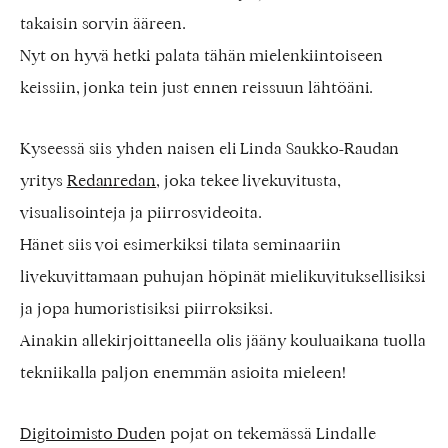
takaisin sorvin ääreen.
Nyt on hyvä hetki palata tähän mielenkiintoiseen
keissiin, jonka tein just ennen reissuun lähtöäni.
Kyseessä siis yhden naisen eli Linda Saukko-Raudan
yritys
Redanredan
, joka tekee livekuvitusta,
visualisointeja ja piirrosvideoita.
Hänet siis voi esimerkiksi tilata seminaariin
livekuvittamaan puhujan höpinät mielikuvituksellisiksi
ja jopa humoristisiksi piirroksiksi.
Ainakin allekirjoittaneella olis jääny kouluaikana tuolla
tekniikalla paljon enemmän asioita mieleen!
Digitoimisto Dude
n pojat on tekemässä Lindalle