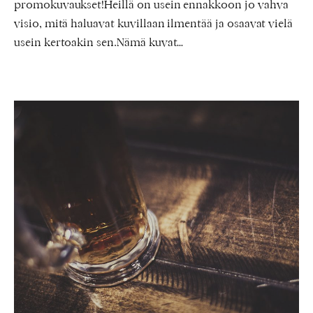
promokuvaukset!Heillä on usein ennakkoon jo vahva
visio, mitä haluavat kuvillaan ilmentää ja osaavat vielä
usein kertoakin sen.Nämä kuvat…
Explosive
Bar
–
Kavereiden
kesken
Pommi