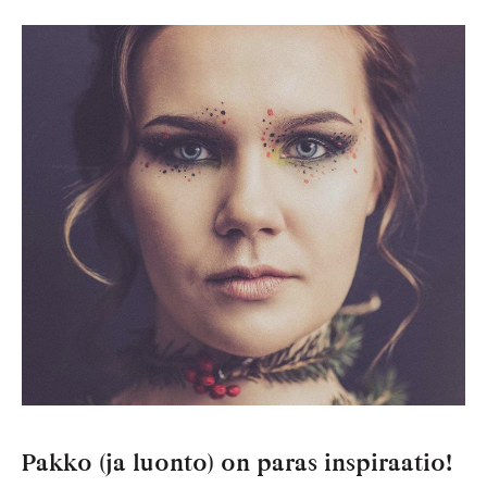
Pakko
(ja
luonto)
on
paras
inspiraatio!
Pakko (ja luonto) on paras inspiraatio!