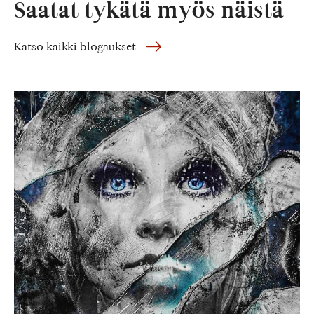
Saatat tykätä myös näistä
Katso kaikki blogaukset
TORN
–
Vanha
suosikkikuvani
loi
nahkansa
uudelleen