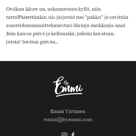
Otsikon klisee on, uskomatonta kyllä, niin
totta!Päätettiinkin siis järjestää tuo ”pakko” ja sovittiin
asusteidensuunnittelumestari-Siirinja meikkaaja-Anni
Jään kanssa päivä ja kellonaika, jolloin kuvataan..
jotain! Sovitun päivän…
Emmi Virtanen
emmi@byemmi.com