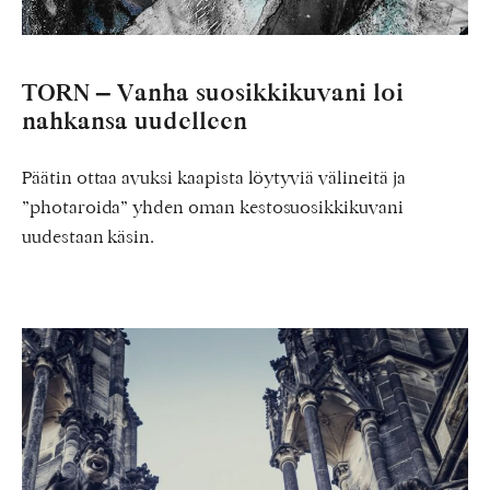
TORN – Vanha suosikkikuvani loi
nahkansa uudelleen
Päätin ottaa avuksi kaapista löytyviä välineitä ja
”photaroida” yhden oman kestosuosikkikuvani
uudestaan käsin.
Valokuvaaja
reissaa
–
Praha