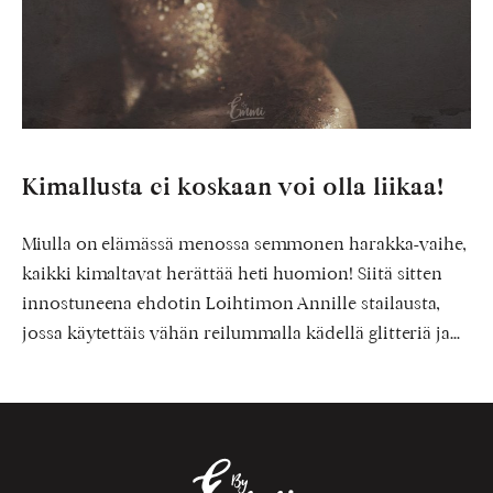
Kimallusta ei koskaan voi olla liikaa!
Miulla on elämässä menossa semmonen harakka-vaihe,
kaikki kimaltavat herättää heti huomion! Siitä sitten
innostuneena ehdotin Loihtimon Annille stailausta,
jossa käytettäis vähän reilummalla kädellä glitteriä ja…