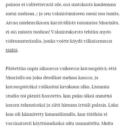
painoa ei valitettavasti ole, osa matskusta kuulemma
meni mahaan..) ja sen valmistamiseen meni 100 tuntia.
Aivan mielenvikasen kärsivällistä toimintaa Maarialta,
ei ois miusta tuohon! Valmistuksesta tehtiin myös
videomateriaalia, jonka voitte käydä vilkaisemassa
täältä
.
Päätettiin sopia aikasessa vaiheessa kuvauspäivä, että
Maarialla on joku deadline mekon kanssa, ja
kuvauspäiväksi valikoitui kesäkuun alku. Lämmin
studio toi pientä haastetta, kun puku alkoi muuttui
inasen tahmaiseksi ja siitä hieman irtoili palasia. Laku
kun oli kiinnitetty kuumaliimalla, kun tätähän ei
varsinaisesti käyttömekoksi oltu suunniteltu. Mutta