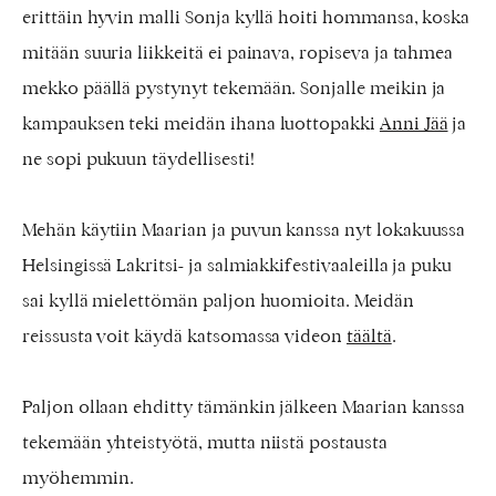
erittäin hyvin malli Sonja kyllä hoiti hommansa, koska
mitään suuria liikkeitä ei painava, ropiseva ja tahmea
mekko päällä pystynyt tekemään. Sonjalle meikin ja
kampauksen teki meidän ihana luottopakki
Anni Jää
ja
ne sopi pukuun täydellisesti!
Mehän käytiin Maarian ja puvun kanssa nyt lokakuussa
Helsingissä Lakritsi- ja salmiakkifestivaaleilla ja puku
sai kyllä mielettömän paljon huomioita. Meidän
reissusta voit käydä katsomassa videon
täältä
.
Paljon ollaan ehditty tämänkin jälkeen Maarian kanssa
tekemään yhteistyötä, mutta niistä postausta
myöhemmin.