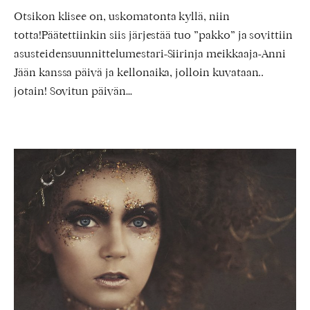
Otsikon klisee on, uskomatonta kyllä, niin
totta!Päätettiinkin siis järjestää tuo ”pakko” ja sovittiin
asusteidensuunnittelumestari-Siirinja meikkaaja-Anni
Jään kanssa päivä ja kellonaika, jolloin kuvataan..
jotain! Sovitun päivän…
Kimallusta
ei
koskaan
voi
olla
liikaa!