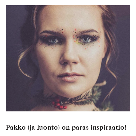
Pakko
(ja
luonto)
on
paras
inspiraatio!
Pakko (ja luonto) on paras inspiraatio!