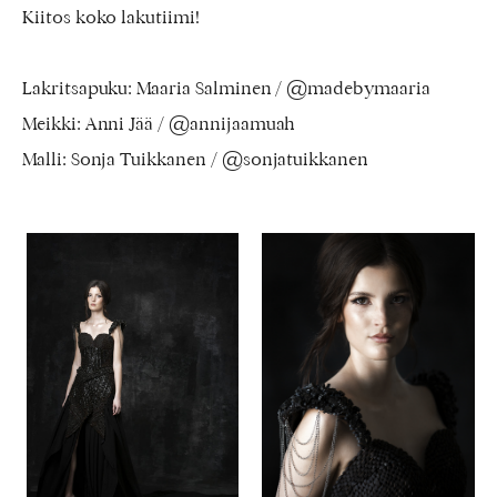
Kiitos koko lakutiimi!
Lakritsapuku: Maaria Salminen / @madebymaaria
Meikki: Anni Jää / @annijaamuah
Malli: Sonja Tuikkanen / @sonjatuikkanen