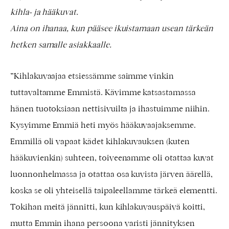
kihla- ja hääkuvat.
Aina on ihanaa, kun pääsee ikuistamaan usean tärkeän
hetken samalle asiakkaalle.
”Kihlakuvaajaa etsiessämme saimme vinkin
tuttavaltamme Emmistä. Kävimme katsastamassa
hänen tuotoksiaan nettisivuilta ja ihastuimme niihin.
Kysyimme Emmiä heti myös hääkuvaajaksemme.
Emmillä oli vapaat kädet kihlakuvauksen (kuten
hääkuvienkin) suhteen, toiveenamme oli otattaa kuvat
luonnonhelmassa ja otattaa osa kuvista järven äärellä,
koska se oli yhteisellä taipaleellamme tärkeä elementti.
Tokihan meitä jännitti, kun kihlakuvauspäivä koitti,
mutta Emmin ihana persoona varisti jännityksen