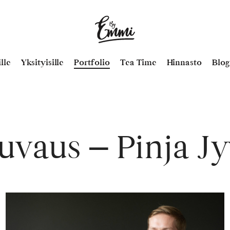
By
Emmi
–
lle
Yksityisille
Portfolio
Tea Time
Hinnasto
Blog
Emmi
Virtanen
uvaus – Pinja J