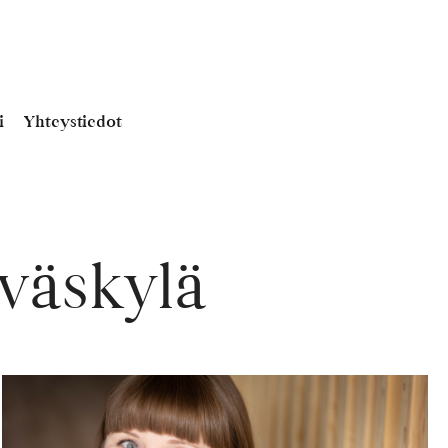
i
Yhteystiedot
yväskylä