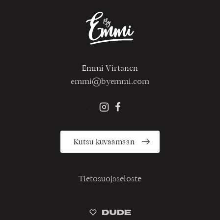
Emmi Virtanen
emmi@byemmi.com
Kutsu kuvaamaan
Tietosuojaseloste