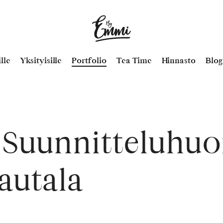
By
Emmi
–
lle
Yksityisille
Portfolio
Tea Time
Hinnasto
Blog
Emmi
Virtanen
 Suunnitteluhu
autala