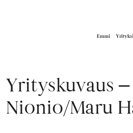
Skip
to
content
Emmi
Yrityksi
Yrityskuvaus –
Nionio/Maru H