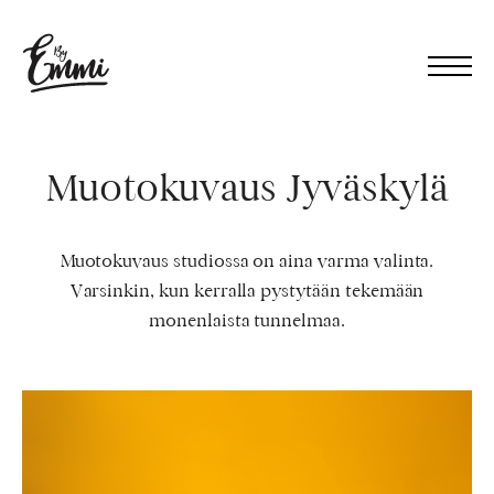
Skip
to
By
content
Emmi
Men
–
Emmi
Virtanen
Muotokuvaus Jyväskylä
Muotokuvaus studiossa on aina varma valinta.
Varsinkin, kun kerralla pystytään tekemään
monenlaista tunnelmaa.